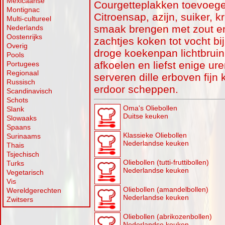
Mexicaanse
Courgetteplakken toevoege
Montignac
Citroensap, azijn, suiker,
Multi-cultureel
smaak brengen met zout en
Nederlands
Oostenrijks
zachtjes koken tot vocht bi
Overig
droge koekenpan lichtbruin
Pools
afkoelen en liefst enige ure
Portugees
Regionaal
serveren dille erboven fijn
Russisch
erdoor scheppen.
Scandinavisch
Schots
Oma's Oliebollen
Slank
Duitse keuken
Slowaaks
Spaans
Klassieke Oliebollen
Surinaams
Nederlandse keuken
Thais
Tsjechisch
Oliebollen (tutti-fruttibollen)
Turks
Nederlandse keuken
Vegetarisch
Vis
Oliebollen (amandelbollen)
Wereldgerechten
Nederlandse keuken
Zwitsers
Oliebollen (abrikozenbollen)
Nederlandse keuken