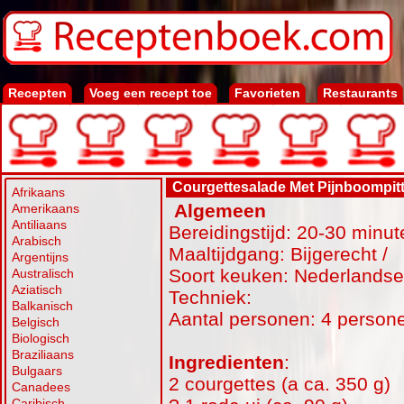
Recepten
Voeg een recept toe
Favorieten
Restaurants
Courgettesalade Met Pijnboompit
Afrikaans
Algemeen
Amerikaans
Antiliaans
Bereidingstijd: 20-30 minut
Arabisch
Maaltijdgang: Bijgerecht /
Argentijns
Soort keuken: Nederlands
Australisch
Aziatisch
Techniek:
Balkanisch
Aantal personen: 4 person
Belgisch
Biologisch
Braziliaans
Ingredienten
:
Bulgaars
2 courgettes (a ca. 350 g)
Canadees
Caribisch