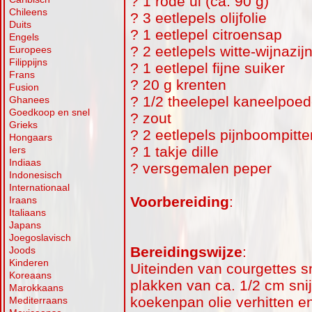
? 1 rode ui (ca. 90 g)
Chileens
? 3 eetlepels olijfolie
Duits
? 1 eetlepel citroensap
Engels
? 2 eetlepels witte-wijnazij
Europees
Filippijns
? 1 eetlepel fijne suiker
Frans
? 20 g krenten
Fusion
? 1/2 theelepel kaneelpoed
Ghanees
Goedkoop en snel
? zout
Grieks
? 2 eetlepels pijnboompitte
Hongaars
? 1 takje dille
Iers
Indiaas
? versgemalen peper
Indonesisch
Internationaal
Voorbereiding
:
Iraans
Italiaans
Japans
Joegoslavisch
Bereidingswijze
:
Joods
Kinderen
Uiteinden van courgettes s
Koreaans
plakken van ca. 1/2 cm snij
Marokkaans
koekenpan olie verhitten en 
Mediterraans