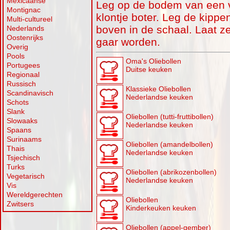
Mexicaanse
Leg op de bodem van een v
Montignac
klontje boter. Leg de kippe
Multi-cultureel
boven in de schaal. Laat ze
Nederlands
Oostenrijks
gaar worden.
Overig
Pools
Oma's Oliebollen
Portugees
Duitse keuken
Regionaal
Russisch
Klassieke Oliebollen
Scandinavisch
Nederlandse keuken
Schots
Slank
Oliebollen (tutti-fruttibollen)
Slowaaks
Nederlandse keuken
Spaans
Surinaams
Oliebollen (amandelbollen)
Thais
Nederlandse keuken
Tsjechisch
Turks
Oliebollen (abrikozenbollen)
Vegetarisch
Nederlandse keuken
Vis
Wereldgerechten
Oliebollen
Zwitsers
Kinderkeuken keuken
Oliebollen (appel-gember)