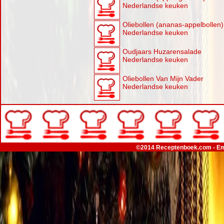
Nederlandse keuken
Oliebollen (ananas-appelbollen)
Nederlandse keuken
Oudjaars Huzarensalade
Nederlandse keuken
Oliebollen Van Mijn Vader
Nederlandse keuken
©2014 Receptenboek.com - Em