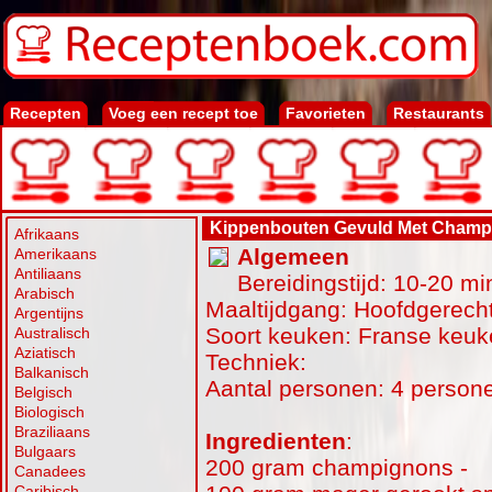
Recepten
Voeg een recept toe
Favorieten
Restaurants
Kippenbouten Gevuld Met Champ
Afrikaans
Algemeen
Amerikaans
Antiliaans
Bereidingstijd: 10-20 mi
Arabisch
Maaltijdgang: Hoofdgerecht
Argentijns
Soort keuken: Franse keu
Australisch
Aziatisch
Techniek:
Balkanisch
Aantal personen: 4 person
Belgisch
Biologisch
Braziliaans
Ingredienten
:
Bulgaars
200 gram champignons -
Canadees
Caribisch