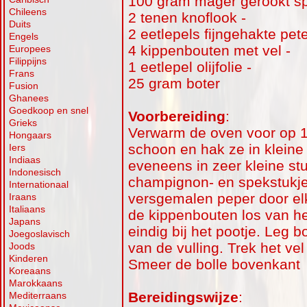
100 gram mager gerookt sp
Chileens
2 tenen knoflook -
Duits
2 eetlepels fijngehakte pete
Engels
4 kippenbouten met vel -
Europees
Filippijns
1 eetlepel olijfolie -
Frans
25 gram boter
Fusion
Ghanees
Goedkoop en snel
Voorbereiding
:
Grieks
Verwarm de oven voor op 
Hongaars
schoon en hak ze in kleine 
Iers
Indiaas
eveneens in zeer kleine stu
Indonesisch
champignon- en spekstukje
Internationaal
versgemalen peper door elk
Iraans
Italiaans
de kippenbouten los van he
Japans
eindig bij het pootje. Leg 
Joegoslavisch
van de vulling. Trek het vel
Joods
Kinderen
Smeer de bolle bovenkant
Koreaans
Marokkaans
Bereidingswijze
:
Mediterraans