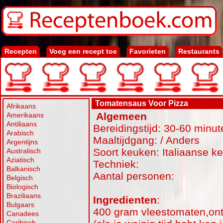
Recepten
Voeg een recept toe
Favorieten
Restaurants
Tomatensaus Voor Pizza
Afrikaans
Algemeen
Amerikaans
Antiliaans
Bereidingstijd: 30-60 minut
Arabisch
Maaltijdgang: / Anders
Argentijns
Soort keuken: Italiaanse k
Australisch
Aziatisch
Techniek:
Balkanisch
Aantal personen:
Belgisch
Biologisch
Braziliaans
Ingredienten
:
Bulgaars
400 gram vleestomaten,ontv
Canadees
Caribisch