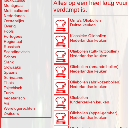
Mexicaanse
Alles op een heel laag vuur
Montignac
verdampt is.
Multi-cultureel
Nederlands
Oma's Oliebollen
Oostenrijks
Duitse keuken
Overig
Pools
Klassieke Oliebollen
Portugees
Nederlandse keuken
Regionaal
Russisch
Oliebollen (tutti-fruttibollen)
Scandinavisch
Nederlandse keuken
Schots
Slank
Oliebollen (amandelbollen)
Slowaaks
Nederlandse keuken
Spaans
Surinaams
Oliebollen (abrikozenbollen)
Thais
Nederlandse keuken
Tsjechisch
Turks
Oliebollen
Vegetarisch
Kinderkeuken keuken
Vis
Wereldgerechten
Oliebollen (appel-gember)
Zwitsers
Nederlandse keuken