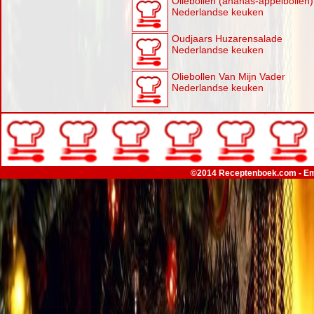
Oliebollen (ananas-appelbollen)
Nederlandse keuken
Oudjaars Huzarensalade
Nederlandse keuken
Oliebollen Van Mijn Vader
Nederlandse keuken
©2014 Receptenboek.com - Em