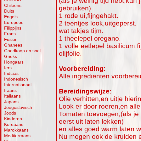
(als je weinig tijd hebt,kan
Chileens
gebruiken)
Duits
1 rode ui,fijngehakt.
Engels
2 teentjes look,uitgeperst.
Europees
Filippijns
wat takjes tijm.
Frans
1 theelepel oregano.
Fusion
1 volle eetlepel basilicum,f
Ghanees
Goedkoop en snel
olijfolie.
Grieks
Hongaars
Voorbereiding
:
Iers
Indiaas
Alle ingredienten voorbere
Indonesisch
Internationaal
Bereidingswijze
:
Iraans
Italiaans
Olie verhitten,en uitje hierin
Japans
Look er door roeren,en all
Joegoslavisch
Tomaten toevoegen,(als je d
Joods
Kinderen
eerst uit laten lekken)
Koreaans
en alles goed warm laten 
Marokkaans
Nu mogen ook de kruiden er
Mediterraans