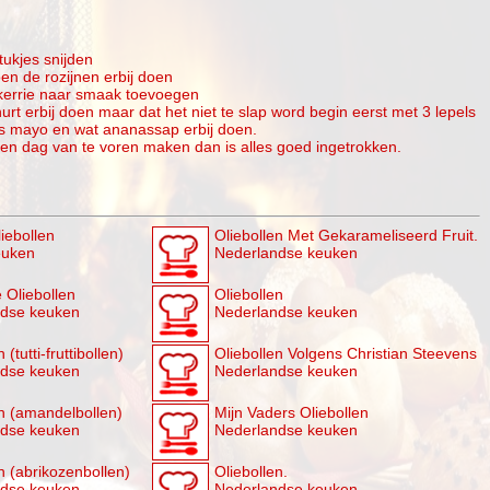
tukjes snijden
oen de rozijnen erbij doen
kerrie naar smaak toevoegen
t erbij doen maar dat het niet te slap word begin eerst met 3 lepels
ls mayo en wat ananassap erbij doen.
een dag van te voren maken dan is alles goed ingetrokken.
iebollen
Oliebollen Met Gekarameliseerd Fruit.
euken
Nederlandse keuken
 Oliebollen
Oliebollen
ndse keuken
Nederlandse keuken
 (tutti-fruttibollen)
Oliebollen Volgens Christian Steevens
ndse keuken
Nederlandse keuken
en (amandelbollen)
Mijn Vaders Oliebollen
ndse keuken
Nederlandse keuken
n (abrikozenbollen)
Oliebollen.
ndse keuken
Nederlandse keuken