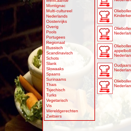
Mexicaanse
Montignac
Multi-cultureel
Oliebolle
Kinderke
Nederlands
Oostenrijks
Overig
Olieboll
Pools
Nederla
Portugees
Regionaal
Olieboll
Russisch
appelbol
Scandinavisch
Nederla
Schots
Slank
Oudjaars
Slowaaks
Nederla
Spaans
Surinaams
Olieboll
Thais
Nederla
Tsjechisch
Turks
Vegetarisch
Vis
Wereldgerechten
Zwitsers