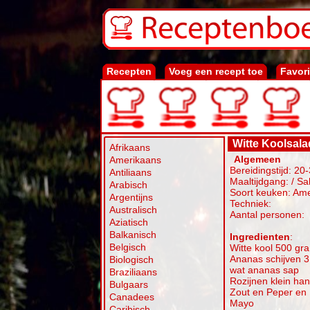
Recepten
Voeg een recept toe
Favor
Witte Koolsala
Afrikaans
Algemeen
Amerikaans
Bereidingstijd: 20
Antiliaans
Maaltijdgang: / Sa
Arabisch
Soort keuken: Am
Argentijns
Techniek:
Australisch
Aantal personen:
Aziatisch
Balkanisch
Ingredienten
:
Belgisch
Witte kool 500 gr
Ananas schijven 3
Biologisch
wat ananas sap
Braziliaans
Rozijnen klein han
Bulgaars
Zout en Peper en
Canadees
Mayo
Caribisch