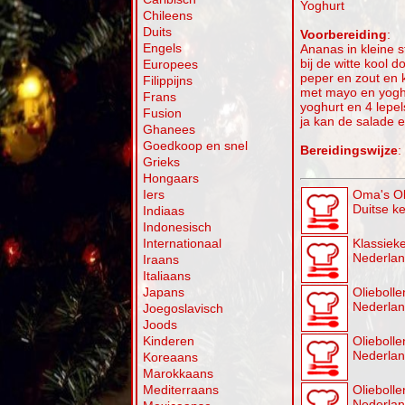
Yoghurt
Chileens
Duits
Voorbereiding
:
Engels
Ananas in kleine s
bij de witte kool d
Europees
peper en zout en 
Filippijns
met mayo en yoghur
Frans
yoghurt en 4 lepe
Fusion
ja kan de salade 
Ghanees
Goedkoop en snel
Bereidingswijze
:
Grieks
Hongaars
Iers
Oma's Ol
Duitse k
Indiaas
Indonesisch
Internationaal
Klassieke
Nederla
Iraans
Italiaans
Japans
Oliebollen
Nederla
Joegoslavisch
Joods
Kinderen
Olieboll
Nederla
Koreaans
Marokkaans
Mediterraans
Oliebolle
Nederla