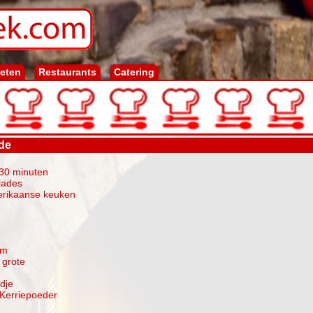
ieten
Restaurants
Catering
de
-30 minuten
lades
erikaanse keuken
am
 grote
dje
 Kerriepoeder