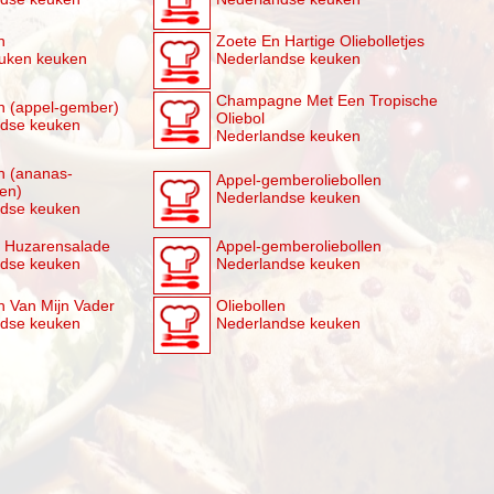
n
Zoete En Hartige Oliebolletjes
uken keuken
Nederlandse keuken
Champagne Met Een Tropische
en (appel-gember)
Oliebol
ndse keuken
Nederlandse keuken
en (ananas-
Appel-gemberoliebollen
len)
Nederlandse keuken
ndse keuken
 Huzarensalade
Appel-gemberoliebollen
ndse keuken
Nederlandse keuken
en Van Mijn Vader
Oliebollen
ndse keuken
Nederlandse keuken