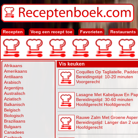
Recepten
Voeg een recept toe
Favorieten
Restaurants
Vis keuken
Afrikaans
Amerikaans
Coquilles Op Tagliatelle, Padd
Antiliaans
Bereidingstijd: 10-20 minuten
Voorgerecht
Arabisch
Argentijns
Australisch
Lasagne Met Kabeljauw En Pap
Aziatisch
Bereidingstijd: 30-60 minuten
Balkanisch
Hoofdgerecht Hoofdgerecht
Belgisch
Biologisch
Rauwe Zalm Met Groene Asper
Braziliaans
Bereidingstijd: Langer dan 2 uu
Bulgaars
Hoofdgerecht
Canadees
Caribisch