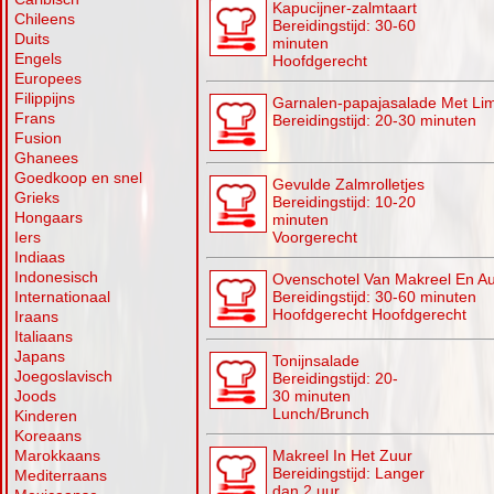
Kapucijner-zalmtaart
Chileens
Bereidingstijd: 30-60
Duits
minuten
Engels
Hoofdgerecht
Europees
Filippijns
Garnalen-papajasalade Met Li
Frans
Bereidingstijd: 20-30 minuten
Fusion
Ghanees
Goedkoop en snel
Gevulde Zalmrolletjes
Grieks
Bereidingstijd: 10-20
Hongaars
minuten
Iers
Voorgerecht
Indiaas
Indonesisch
Ovenschotel Van Makreel En A
Internationaal
Bereidingstijd: 30-60 minuten
Hoofdgerecht Hoofdgerecht
Iraans
Italiaans
Japans
Tonijnsalade
Joegoslavisch
Bereidingstijd: 20-
Joods
30 minuten
Lunch/Brunch
Kinderen
Koreaans
Marokkaans
Makreel In Het Zuur
Bereidingstijd: Langer
Mediterraans
dan 2 uur