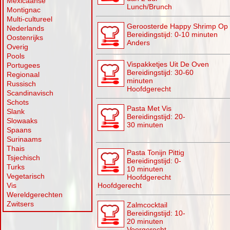
Mexicaanse
Lunch/Brunch
Montignac
Multi-cultureel
Geroosterde Happy Shrimp Op 
Nederlands
Bereidingstijd: 0-10 minuten
Oostenrijks
Anders
Overig
Pools
Vispakketjes Uit De Oven
Portugees
Bereidingstijd: 30-60
Regionaal
minuten
Russisch
Hoofdgerecht
Scandinavisch
Schots
Pasta Met Vis
Slank
Bereidingstijd: 20-
Slowaaks
30 minuten
Spaans
Surinaams
Thais
Pasta Tonijn Pittig
Tsjechisch
Bereidingstijd: 0-
Turks
10 minuten
Vegetarisch
Hoofdgerecht
Vis
Hoofdgerecht
Wereldgerechten
Zwitsers
Zalmcocktail
Bereidingstijd: 10-
20 minuten
Voorgerecht