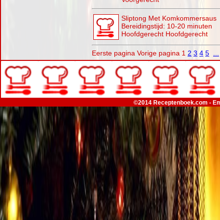
Sliptong Met Komkommersaus
Bereidingstijd: 10-20 minuten
Hoofdgerecht Hoofdgerecht
Eerste pagina
Vorige pagina
1
2
3
4
5
...
©2014 Receptenboek.com - Em