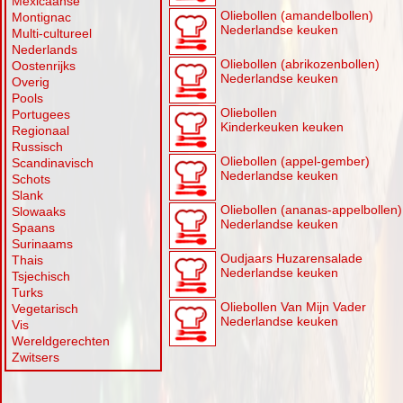
Mexicaanse
Oliebollen (amandelbollen)
Montignac
Nederlandse keuken
Multi-cultureel
Nederlands
Oliebollen (abrikozenbollen)
Oostenrijks
Nederlandse keuken
Overig
Pools
Oliebollen
Portugees
Kinderkeuken keuken
Regionaal
Russisch
Oliebollen (appel-gember)
Scandinavisch
Nederlandse keuken
Schots
Slank
Oliebollen (ananas-appelbollen)
Slowaaks
Nederlandse keuken
Spaans
Surinaams
Oudjaars Huzarensalade
Thais
Nederlandse keuken
Tsjechisch
Turks
Oliebollen Van Mijn Vader
Vegetarisch
Nederlandse keuken
Vis
Wereldgerechten
Zwitsers