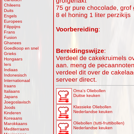
grofgehakt
Chileens
75 gr pure chocolade, grof
Duits
8 el honing 1 liter perzikijs
Engels
Europees
Filippijns
Voorbereiding
:
Frans
Fusion
Ghanees
Goedkoop en snel
Bereidingswijze
:
Grieks
Verdeel de cakekruimels ov
Hongaars
aan. meng de pecaannoten
Iers
Indiaas
verdeel dit over de cakelaa
Indonesisch
serveer direct.
Internationaal
Iraans
Oma's Oliebollen
Italiaans
Duitse keuken
Japans
Joegoslavisch
Klassieke Oliebollen
Joods
Nederlandse keuken
Kinderen
Koreaans
Oliebollen (tutti-fruttibollen)
Marokkaans
Nederlandse keuken
Mediterraans