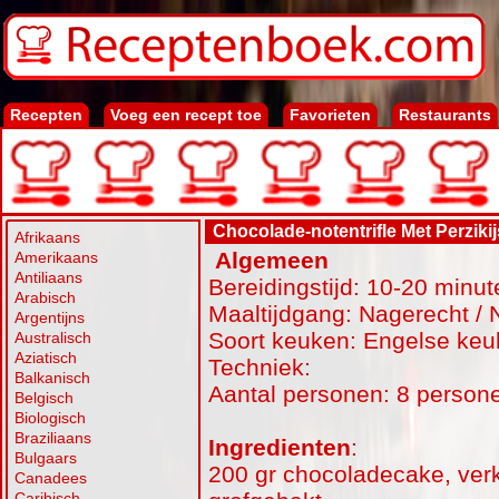
Recepten
Voeg een recept toe
Favorieten
Restaurants
Chocolade-notentrifle Met Perzikij
Afrikaans
Algemeen
Amerikaans
Antiliaans
Bereidingstijd: 10-20 minut
Arabisch
Maaltijdgang: Nagerecht / 
Argentijns
Soort keuken: Engelse ke
Australisch
Aziatisch
Techniek:
Balkanisch
Aantal personen: 8 person
Belgisch
Biologisch
Braziliaans
Ingredienten
:
Bulgaars
200 gr chocoladecake, ver
Canadees
Caribisch