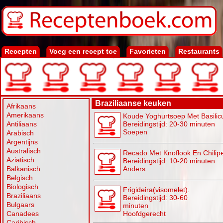
Recepten
Voeg een recept toe
Favorieten
Restaurants
Braziliaanse keuken
Afrikaans
Amerikaans
Koude Yoghurtsoep Met Basilic
Antiliaans
Bereidingstijd: 20-30 minuten
Soepen
Arabisch
Argentijns
Australisch
Recado Met Knoflook En Chilip
Aziatisch
Bereidingstijd: 10-20 minuten
Balkanisch
Anders
Belgisch
Biologisch
Frigideira(visomelet).
Braziliaans
Bereidingstijd: 30-60
Bulgaars
minuten
Canadees
Hoofdgerecht
Caribisch