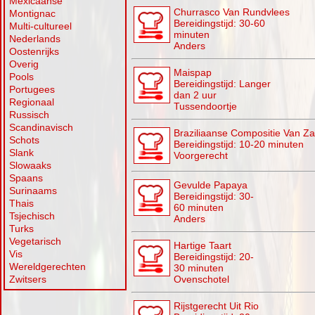
Mexicaanse
Churrasco Van Rundvlees
Montignac
Bereidingstijd: 30-60
Multi-cultureel
minuten
Nederlands
Anders
Oostenrijks
Overig
Maispap
Pools
Bereidingstijd: Langer
Portugees
dan 2 uur
Regionaal
Tussendoortje
Russisch
Scandinavisch
Braziliaanse Compositie Van Za
Schots
Bereidingstijd: 10-20 minuten
Slank
Voorgerecht
Slowaaks
Spaans
Gevulde Papaya
Surinaams
Bereidingstijd: 30-
Thais
60 minuten
Tsjechisch
Anders
Turks
Vegetarisch
Hartige Taart
Vis
Bereidingstijd: 20-
Wereldgerechten
30 minuten
Zwitsers
Ovenschotel
Rijstgerecht Uit Rio