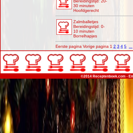
Bereidingstijd: 20-
30 minuten
Hoofdgerecht
Zalmballetjes
Bereidingstijd: 0-
10 minuten
Borrelhapjes
Eerste pagina
Vorige pagina
1
2
3
4
5
...
©2014 Receptenboek.com - Em