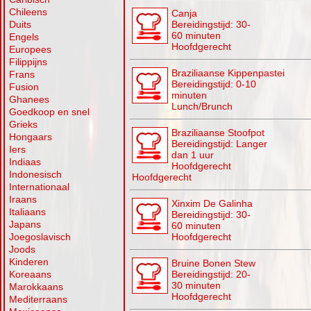
Chileens
Canja
Duits
Bereidingstijd: 30-
60 minuten
Engels
Hoofdgerecht
Europees
Filippijns
Braziliaanse Kippenpastei
Frans
Bereidingstijd: 0-10
Fusion
minuten
Ghanees
Lunch/Brunch
Goedkoop en snel
Grieks
Braziliaanse Stoofpot
Hongaars
Bereidingstijd: Langer
Iers
dan 1 uur
Indiaas
Hoofdgerecht
Indonesisch
Hoofdgerecht
Internationaal
Iraans
Xinxim De Galinha
Italiaans
Bereidingstijd: 30-
Japans
60 minuten
Joegoslavisch
Hoofdgerecht
Joods
Kinderen
Bruine Bonen Stew
Koreaans
Bereidingstijd: 20-
30 minuten
Marokkaans
Hoofdgerecht
Mediterraans