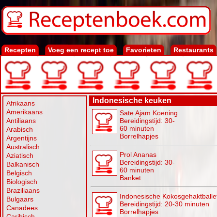
Recepten
Voeg een recept toe
Favorieten
Restaurants
Indonesische keuken
Afrikaans
Amerikaans
Sate Ajam Koening
Antiliaans
Bereidingstijd: 30-
60 minuten
Arabisch
Borrelhapjes
Argentijns
Australisch
Prol Ananas
Aziatisch
Bereidingstijd: 30-
Balkanisch
60 minuten
Belgisch
Banket
Biologisch
Braziliaans
Indonesische Kokosgehaktball
Bulgaars
Bereidingstijd: 20-30 minuten
Canadees
Borrelhapjes
Caribisch