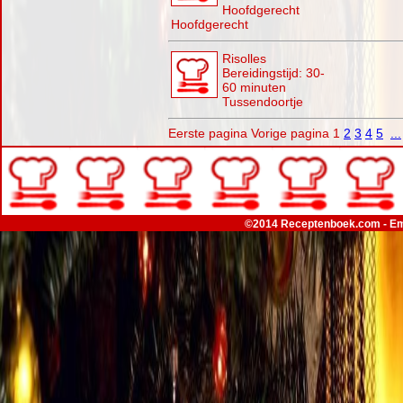
Hoofdgerecht
Hoofdgerecht
Risolles
Bereidingstijd: 30-
60 minuten
Tussendoortje
Eerste pagina
Vorige pagina
1
2
3
4
5
...
©2014 Receptenboek.com - Em