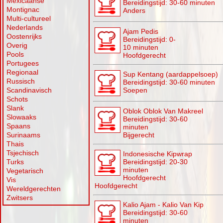
Mexicaanse
Bereidingstijd: 30-60 minuten
Montignac
Anders
Multi-cultureel
Nederlands
Ajam Pedis
Oostenrijks
Bereidingstijd: 0-
Overig
10 minuten
Pools
Hoofdgerecht
Portugees
Regionaal
Sup Kentang (aardappelsoep)
Russisch
Bereidingstijd: 30-60 minuten
Scandinavisch
Soepen
Schots
Slank
Oblok Oblok Van Makreel
Slowaaks
Bereidingstijd: 30-60
Spaans
minuten
Surinaams
Bijgerecht
Thais
Tsjechisch
Indonesische Kipwrap
Turks
Bereidingstijd: 20-30
minuten
Vegetarisch
Hoofdgerecht
Vis
Hoofdgerecht
Wereldgerechten
Zwitsers
Kalio Ajam - Kalio Van Kip
Bereidingstijd: 30-60
minuten