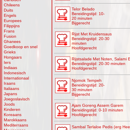
Chileens
Telor Belado
Duits
Bereidingstijd: 10-
Engels
20 minuten
Europees
Bijgerecht
Filippijns
Frans
Rijst Met Kruidensaus
Fusion
Bereidingstijd: 20-30
Ghanees
minuten
Goedkoop en snel
Hoofdgerecht
Grieks
Hongaars
Rijstsalade Met Noten, Salami 
Iers
Bereidingstijd: 20-30 minuten
Indiaas
Hoofdgerecht
Indonesisch
Internationaal
Njomok Tempeh
Iraans
Bereidingstijd: 20-
Italiaans
30 minuten
Japans
Bijgerecht
Joegoslavisch
Joods
Ajam Goreng Assem Garem
Kinderen
Bereidingstijd: 0-10 minuten
Koreaans
Hoofdgerecht
Marokkaans
Mediterraans
Sambal Terlaloe Pedis (erg Hee