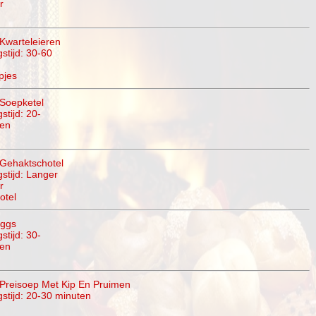
r
Kwarteleieren
stijd: 30-60
pjes
Soepketel
stijd: 20-
ten
Gehaktschotel
gstijd: Langer
r
otel
Eggs
stijd: 30-
ten
Preisoep Met Kip En Pruimen
gstijd: 20-30 minuten