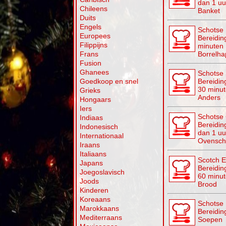
dan 1 uu
Chileens
Banket
Duits
Engels
Schotse 
Europees
Bereiding
Filippijns
minuten
Frans
Borrelha
Fusion
Ghanees
Schotse 
Goedkoop en snel
Bereiding
30 minu
Grieks
Anders
Hongaars
Iers
Schotse 
Indiaas
Bereidin
Indonesisch
dan 1 uu
Internationaal
Ovensch
Iraans
Italiaans
Scotch 
Japans
Bereiding
Joegoslavisch
60 minu
Joods
Brood
Kinderen
Koreaans
Schotse 
Marokkaans
Bereidin
Mediterraans
Soepen