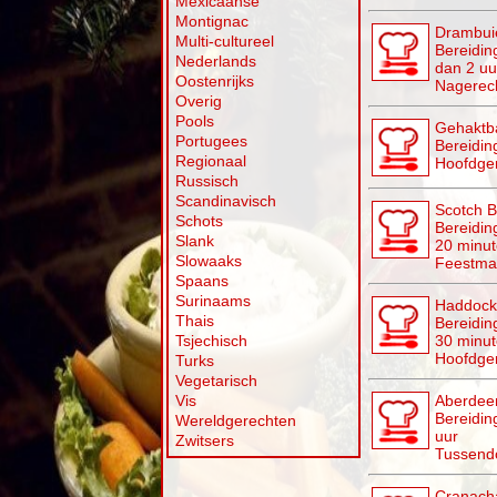
Mexicaanse
Montignac
Drambuie
Multi-cultureel
Bereidin
Nederlands
dan 2 uu
Oostenrijks
Nagerec
Overig
Pools
Gehaktba
Portugees
Bereidin
Regionaal
Hoofdge
Russisch
Scandinavisch
Scotch B
Schots
Bereiding
Slank
20 minu
Slowaaks
Feestmaa
Spaans
Surinaams
Haddock
Thais
Bereiding
Tsjechisch
30 minu
Hoofdge
Turks
Vegetarisch
Vis
Aberdeen
Bereidin
Wereldgerechten
uur
Zwitsers
Tussendo
Cranach