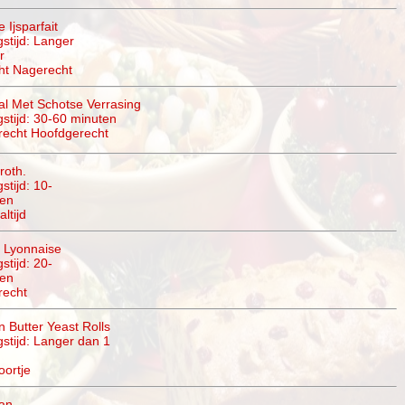
 Ijsparfait
gstijd: Langer
r
ht Nagerecht
l Met Schotse Verrasing
gstijd: 30-60 minuten
recht Hoofdgerecht
roth.
stijd: 10-
ten
ltijd
 Lyonnaise
stijd: 20-
ten
recht
 Butter Yeast Rolls
gstijd: Langer dan 1
ortje
an