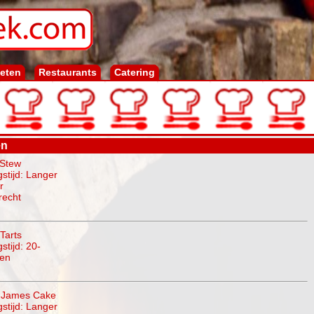
ieten
Restaurants
Catering
en
 Stew
gstijd: Langer
r
recht
Tarts
stijd: 20-
ten
 James Cake
gstijd: Langer