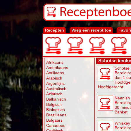
Recepten
Voeg een recept toe
Favor
Schotse keuk
Afrikaans
Amerikaans
Schotse
Antiliaans
Bereidin
dan 1 uu
Arabisch
Hoofdge
Argentijns
Hoofdgerecht
Australisch
Aziatisch
Neenish 
Balkanisch
Bereiding
Belgisch
30 minu
Biologisch
Banket
Braziliaans
Bulgaars
Whiskey
Canadees
Bereidin
Caribisch