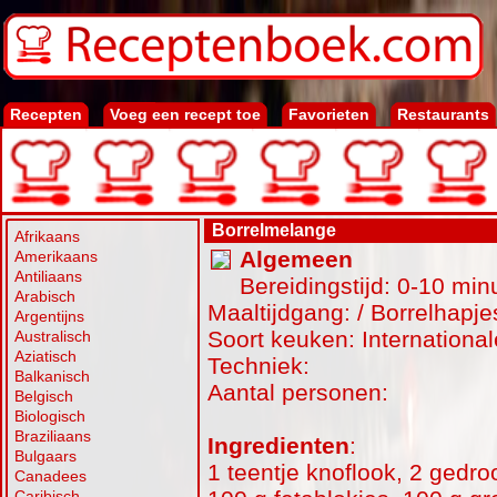
Recepten
Voeg een recept toe
Favorieten
Restaurants
Borrelmelange
Afrikaans
Algemeen
Amerikaans
Antiliaans
Bereidingstijd: 0-10 min
Arabisch
Maaltijdgang: / Borrelhapje
Argentijns
Soort keuken: Internationa
Australisch
Aziatisch
Techniek:
Balkanisch
Aantal personen:
Belgisch
Biologisch
Braziliaans
Ingredienten
:
Bulgaars
1 teentje knoflook, 2 gedr
Canadees
Caribisch