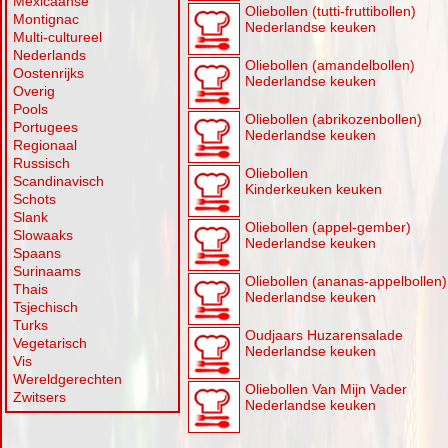
Mexicaanse
Oliebollen (tutti-fruttibollen)
Montignac
Nederlandse keuken
Multi-cultureel
Nederlands
Oliebollen (amandelbollen)
Oostenrijks
Nederlandse keuken
Overig
Pools
Oliebollen (abrikozenbollen)
Portugees
Nederlandse keuken
Regionaal
Russisch
Oliebollen
Scandinavisch
Kinderkeuken keuken
Schots
Slank
Oliebollen (appel-gember)
Slowaaks
Nederlandse keuken
Spaans
Surinaams
Oliebollen (ananas-appelbollen)
Thais
Nederlandse keuken
Tsjechisch
Turks
Oudjaars Huzarensalade
Vegetarisch
Nederlandse keuken
Vis
Wereldgerechten
Oliebollen Van Mijn Vader
Zwitsers
Nederlandse keuken