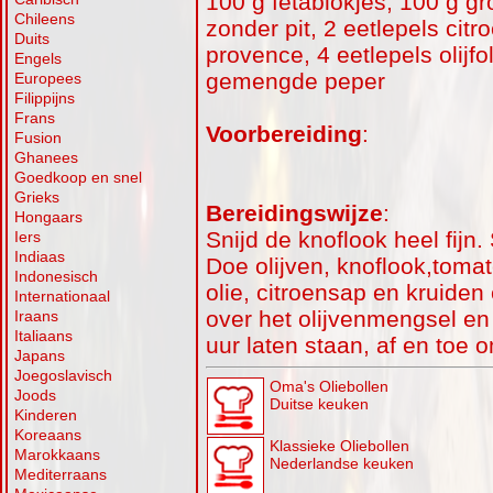
100 g fetablokjes, 100 g gr
Chileens
zonder pit, 2 eetlepels cit
Duits
provence, 4 eetlepels olijf
Engels
gemengde peper
Europees
Filippijns
Frans
Voorbereiding
:
Fusion
Ghanees
Goedkoop en snel
Grieks
Bereidingswijze
:
Hongaars
Snijd de knoflook heel fijn.
Iers
Indiaas
Doe olijven, knoflook,toma
Indonesisch
olie, citroensap en kruiden
Internationaal
over het olijvenmengsel en
Iraans
Italiaans
uur laten staan, af en toe
Japans
Joegoslavisch
Oma's Oliebollen
Joods
Duitse keuken
Kinderen
Koreaans
Klassieke Oliebollen
Marokkaans
Nederlandse keuken
Mediterraans