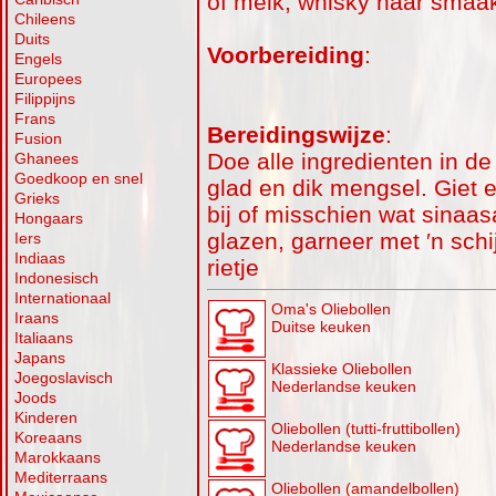
of melk, whisky naar smaak
Chileens
Duits
Voorbereiding
:
Engels
Europees
Filippijns
Frans
Bereidingswijze
:
Fusion
Doe alle ingredienten in d
Ghanees
Goedkoop en snel
glad en dik mengsel. Giet 
Grieks
bij of misschien wat sinaas
Hongaars
glazen, garneer met ′n schi
Iers
Indiaas
rietje
Indonesisch
Internationaal
Oma's Oliebollen
Iraans
Duitse keuken
Italiaans
Japans
Klassieke Oliebollen
Joegoslavisch
Nederlandse keuken
Joods
Kinderen
Oliebollen (tutti-fruttibollen)
Koreaans
Nederlandse keuken
Marokkaans
Mediterraans
Oliebollen (amandelbollen)