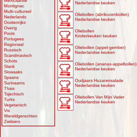
Mexicaanse
Nederlandse keuken
Montignac
Multi-cultureel
Oliebollen (abrikozenbollen)
Nederlands
Nederlandse keuken
Oostenrijks
Overig
Oliebollen
Pools
Kinderkeuken keuken
Portugees
Regionaal
Oliebollen (appel-gember)
Russisch
Nederlandse keuken
Scandinavisch
Schots
Oliebollen (ananas-appelbollen)
Slank
Nederlandse keuken
Slowaaks
Spaans
Oudjaars Huzarensalade
Surinaams
Nederlandse keuken
Thais
Tsjechisch
Oliebollen Van Mijn Vader
Turks
Nederlandse keuken
Vegetarisch
Vis
Wereldgerechten
Zwitsers