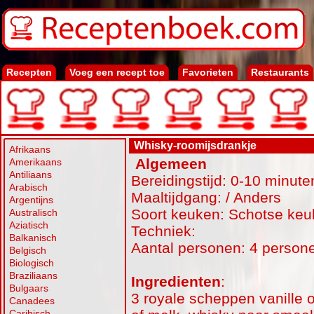
Recepten
Voeg een recept toe
Favorieten
Restaurants
Whisky-roomijsdrankje
Afrikaans
Algemeen
Amerikaans
Antiliaans
Bereidingstijd: 0-10 minute
Arabisch
Maaltijdgang: / Anders
Argentijns
Soort keuken: Schotse ke
Australisch
Aziatisch
Techniek:
Balkanisch
Aantal personen: 4 person
Belgisch
Biologisch
Braziliaans
Ingredienten
:
Bulgaars
3 royale scheppen vanille o
Canadees
Caribisch