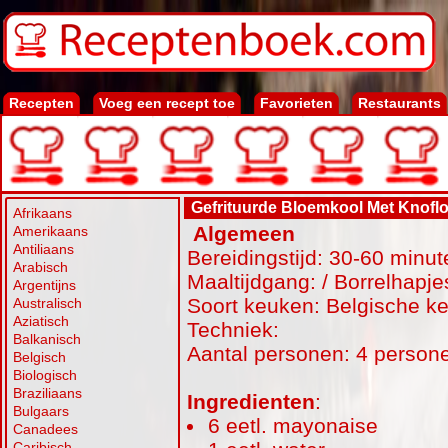
Recepten
Voeg een recept toe
Favorieten
Restaurants
Gefrituurde Bloemkool Met Knof
Afrikaans
Algemeen
Amerikaans
Antiliaans
Bereidingstijd: 30-60 minut
Arabisch
Maaltijdgang: / Borrelhapje
Argentijns
Soort keuken: Belgische k
Australisch
Aziatisch
Techniek:
Balkanisch
Aantal personen: 4 person
Belgisch
Biologisch
Braziliaans
Ingredienten
:
Bulgaars
6 eetl. mayonaise
Canadees
Caribisch