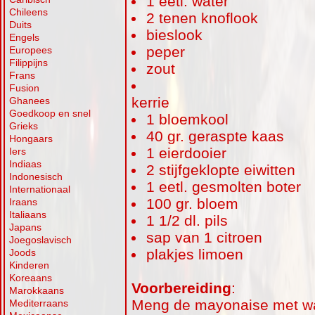
1 eetl. water
Chileens
2 tenen knoflook
Duits
bieslook
Engels
peper
Europees
Filippijns
zout
Frans
Fusion
kerrie
Ghanees
Goedkoop en snel
1 bloemkool
Grieks
40 gr. geraspte kaas
Hongaars
1 eierdooier
Iers
Indiaas
2 stijfgeklopte eiwitten
Indonesisch
1 eetl. gesmolten boter
Internationaal
100 gr. bloem
Iraans
Italiaans
1 1/2 dl. pils
Japans
sap van 1 citroen
Joegoslavisch
plakjes limoen
Joods
Kinderen
Koreaans
Voorbereiding
:
Marokkaans
Meng de mayonaise met wa
Mediterraans