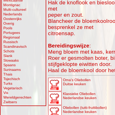
Mexicaanse
Hak de knoflook en bieslook
Montignac
met
Multi-cultureel
peper en zout.
Nederlands
Oostenrijks
Blancheer de bloemkoolroos
Overig
besprenkel ze met
Pools
citroensap.
Portugees
Regionaal
Russisch
Bereidingswijze
:
Scandinavisch
Meng bloem met kaas, kerri
Schots
Slank
Roer er gesmolten boter, bi
Slowaaks
stijfgeklopte eiwitten door.
Spaans
Haal de bloemkool door het
Surinaams
Thais
Tsjechisch
Oma's Oliebollen
Turks
Duitse keuken
Vegetarisch
Vis
Klassieke Oliebollen
Wereldgerechten
Nederlandse keuken
Zwitsers
Oliebollen (tutti-fruttibollen)
Nederlandse keuken